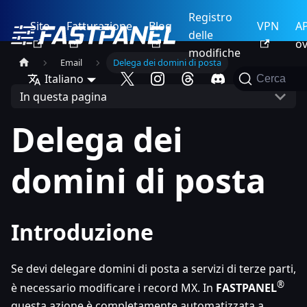
Registro
Sito
Fatturazione
Blog
VPN
AP
delle
ov
modifiche
Email
Delega dei domini di posta
Italiano
Cerca
In questa pagina
Delega dei
domini di posta
Introduzione
Se devi delegare domini di posta a servizi di terze parti,
®
è necessario modificare i record MX. In
FASTPANEL
questa azione è completamente automatizzata a