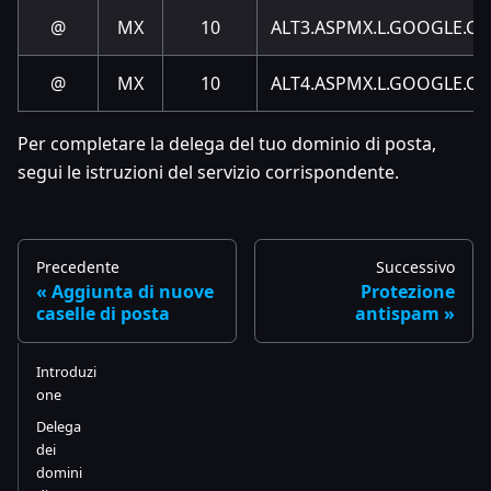
@
MX
10
ALT3.ASPMX.L.GOOGLE.C
@
MX
10
ALT4.ASPMX.L.GOOGLE.C
Per completare la delega del tuo dominio di posta,
segui le istruzioni del servizio corrispondente.
Precedente
Successivo
Aggiunta di nuove
Protezione
caselle di posta
antispam
Introduzi
one
Delega
dei
domini