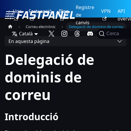
Registre
Lloc
Facturació
Blog
VPN
API
de
overv
canvis
Correu electrònic
Delegació de dominis de correu
Català
Cerca
En aquesta pàgina
Delegació de
dominis de
correu
Introducció