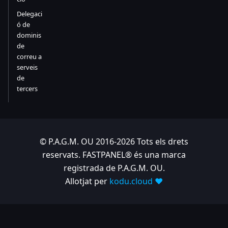
Delegaci
ó de
dominis
de
correu a
serveis
de
tercers
© P.A.G.M. OU 2016-2026 Tots els drets
reservats. FASTPANEL® és una marca
registrada de P.A.G.M. OU.
Allotjat per
kodu.cloud ❤️