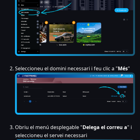
Seleccioneu el domini necessari i feu clic a "
Més
"
Obriu el menú desplegable "
Delega el correu a
" i
seleccioneu el servei necessari