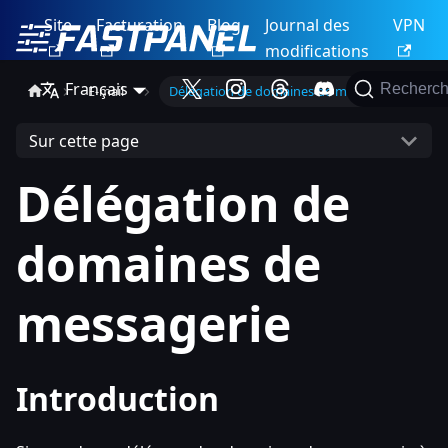
Site
Facturation
Blog
Journal des
VPN
modifications
Français
Recherch
E-mail
Délégation de domaines de messagerie
Sur cette page
Délégation de
domaines de
messagerie
Introduction