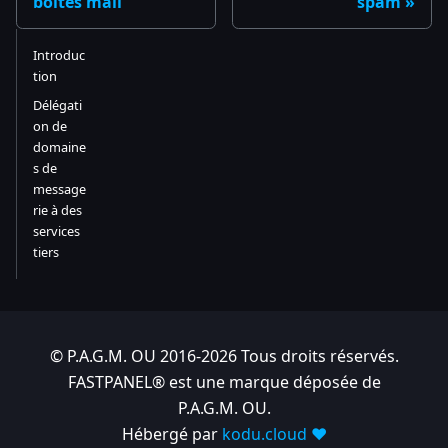
boîtes mail
spam
Introduc
tion
Délégati
on de
domaine
s de
message
rie à des
services
tiers
© P.A.G.M. OU 2016-2026 Tous droits réservés.
FASTPANEL® est une marque déposée de
P.A.G.M. OU.
Hébergé par
kodu.cloud ❤️