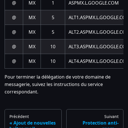
@
MX
1
ASPMX.L.GOOGLE.COM
@
MX
5
ALT1.ASPMX.L.GOOGLE.CO
@
MX
5
ALT2.ASPMX.L.GOOGLE.CO
@
MX
10
ALT3.ASPMX.L.GOOGLE.CO
@
MX
10
ALT4.ASPMX.L.GOOGLE.CO
Pour terminer la délégation de votre domaine de
messagerie, suivez les instructions du service
correspondant.
Précédent
Suivant
Ajout de nouvelles
Protection anti-