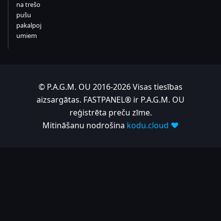
na trešo
pušu
pakalpoj
umiem
© P.A.G.M. OU 2016-2026 Visas tiesības
aizsargātas. FASTPANEL® ir P.A.G.M. OU
reģistrēta preču zīme.
Mitināšanu nodrošina
kodu.cloud ❤️