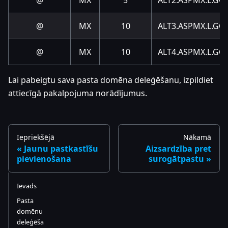
@
MX
5
ALT2.ASPMX.L.G
@
MX
10
ALT3.ASPMX.L.G
@
MX
10
ALT4.ASPMX.L.G
Lai pabeigtu sava pasta domēna deleģēšanu, izpildiet
attiecīgā pakalpojuma norādījumus.
Iepriekšējā
Nākamā
Jaunu pastkastīšu
Aizsardzība pret
pievienošana
surogātpastu
Ievads
Pasta
domēnu
deleģēša