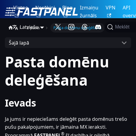
Vietne
Norēķini
Blog
Izmaiņu
VPN
API
žurnāls
overv
Latviešu
Meklēt
E-pasts
Pasta domēnu deleģēšana
Šajā lapā
Pasta domēnu
deleģēšana
Ievads
Ja jums ir nepieciešams deleģēt pasta domēnus trešo
pušu pakalpojumiem, ir jāmaina MX ieraksti.
®
Programmā
FASTPANEL
šī darbība ir pilnībā