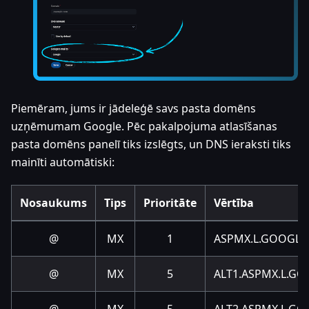
Piemēram, jums ir jādeleģē savs pasta domēns
uzņēmumam Google. Pēc pakalpojuma atlasīšanas
pasta domēns panelī tiks izslēgts, un DNS ieraksti tiks
mainīti automātiski:
Nosaukums
Tips
Prioritāte
Vērtība
@
MX
1
ASPMX.L.GOOGLE
@
MX
5
ALT1.ASPMX.L.G