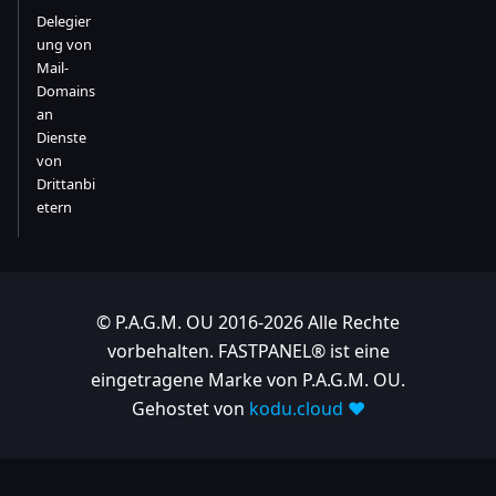
Delegier
ung von
Mail-
Domains
an
Dienste
von
Drittanbi
etern
© P.A.G.M. OU 2016-2026 Alle Rechte
vorbehalten. FASTPANEL® ist eine
eingetragene Marke von P.A.G.M. OU.
Gehostet von
kodu.cloud ❤️