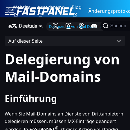
Website
Abrechnung
Blog
Änderungsprotoko
Deutsch
Suchen
E-Mail
Delegierung von Mail-Domains
Auf dieser Seite
Delegierung von
Mail-Domains
Einführung
Wenn Sie Mail-Domains an Dienste von Drittanbietern
delegieren müssen, müssen MX-Einträge geändert
®
werden. In
FASTPANEL
ist diese Aktion vollständig