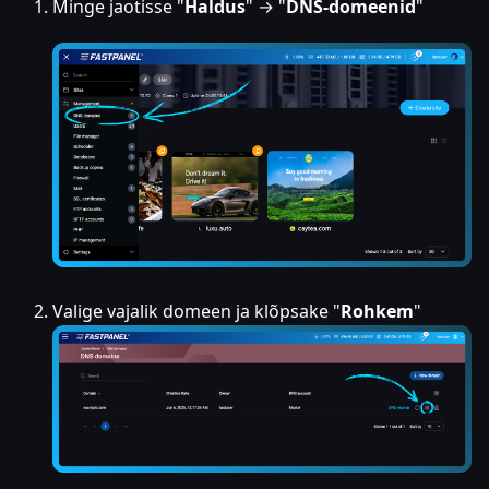
Minge jaotisse "
Haldus
" → "
DNS-domeenid
"
Valige vajalik domeen ja klõpsake "
Rohkem
"