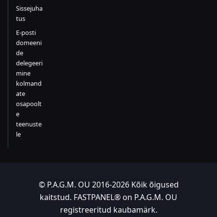
Sissejuha
tus
E-posti
domeeni
de
delegeeri
mine
kolmand
ate
osapoolt
e
teenuste
le
© P.A.G.M. OU 2016-2026 Kõik õigused
kaitstud. FASTPANEL® on P.A.G.M. OU
registreeritud kaubamärk.