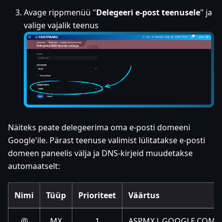
Avage rippmenüü "
Delegeeri e-post teenusele
" ja
valige vajalik teenus
Näiteks peate delegeerima oma e-posti domeeni
Google'ile. Pärast teenuse valimist lülitatakse e-posti
domeen paneelis välja ja DNS-kirjeid muudetakse
automaatselt:
Nimi
Tüüp
Prioriteet
Väärtus
@
MX
1
ASPMX.L.GOOGLE.COM