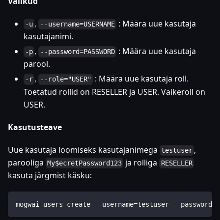
Valikud
,
: Määra uue kasutaja
-u
--username=USERNAME
kasutajanimi.
,
: Määra uue kasutaja
-p
--password=PASSWORD
parool.
,
: Määra uue kasutaja roll.
-r
--role="USER"
Toetatud rollid on RESELLER ja USER. Vaikeroll on
USER.
Kasutusteave
Uue kasutaja loomiseks kasutajanimega
,
testuser
parooliga
ja rolliga
My$ecretPassword123
RESELLER
kasuta järgmist käsku:
mogwai users create --username=testuser --password=M