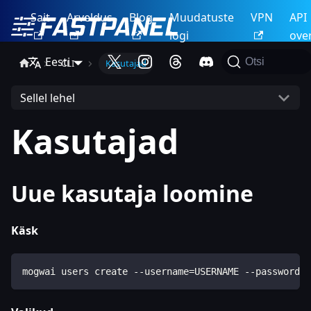
Sait
Arveldus
Blog
Muudatuste
VPN
API
logi
ove
Eesti
Otsi
CLI
Kasutajad
Sellel lehel
Kasutajad
Uue kasutaja loomine
Käsk
mogwai users create --username=USERNAME --password=P