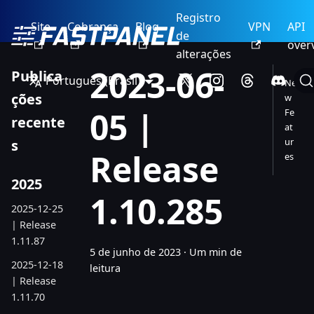
Registro
Site
Cobrança
Blog
VPN
API
de
over
alterações
2023-06-
Publica
Português (Brasil)
Ne
ções
w
05 |
Fe
recente
at
ur
s
Release
es
2025
1.10.285
2025-12-25
| Release
1.11.87
5 de junho de 2023
·
Um min de
2025-12-18
leitura
| Release
1.11.70