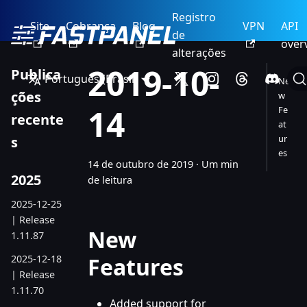
Registro
Site
Cobrança
Blog
VPN
API
de
over
alterações
2019-10-
Publica
Português (Brasil)
Ne
ções
w
14
Fe
recente
at
ur
s
es
14 de outubro de 2019
·
Um min
2025
de leitura
2025-12-25
| Release
New
1.11.87
2025-12-18
Features
| Release
1.11.70
Added support for