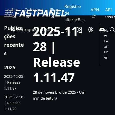
Registro
Site
Cobrança
Blog
VPN
API
de
over
alterações
2025-11-
Publica
Português (Brasil)
Ne
ções
w
28 |
Fe
recente
at
ur
s
Release
es
2025
1.11.47
2025-12-25
| Release
1.11.87
28 de novembro de 2025
·
Um
2025-12-18
min de leitura
| Release
1.11.70