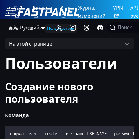
Сайт
Биллинг
Blog
Журнал
VPN
API
изменений
ove
Русский
Поиск
CLI
Пользователи
На этой странице
Пользователи
Создание нового
пользователя
Команда
mogwai users create --username=USERNAME --password=P