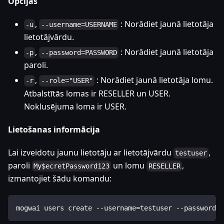
Opcijas
,
: Norādiet jaunā lietotāja
-u
--username=USERNAME
lietotājvārdu.
,
: Norādiet jaunā lietotāja
-p
--password=PASSWORD
paroli.
,
: Norādiet jaunā lietotāja lomu.
-r
--role="USER"
Atbalstītās lomas ir RESELLER un USER.
Noklusējuma loma ir USER.
Lietošanas informācija
Lai izveidotu jaunu lietotāju ar lietotājvārdu
,
testuser
paroli
un lomu
,
My$ecretPassword123
RESELLER
izmantojiet šādu komandu:
mogwai users create --username=testuser --password=M