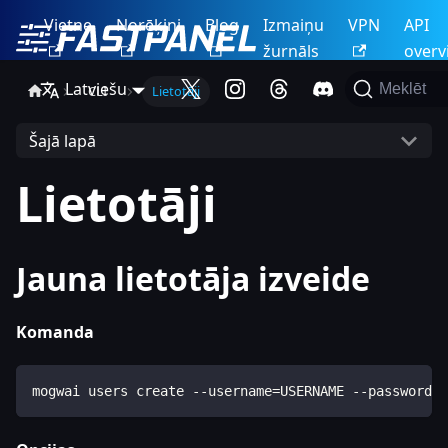
Vietne
Norēķini
Blog
Izmaiņu
VPN
API
žurnāls
overv
Latviešu
Meklēt
CLI
Lietotāji
Šajā lapā
Lietotāji
Jauna lietotāja izveide
Komanda
mogwai users create --username=USERNAME --password=P