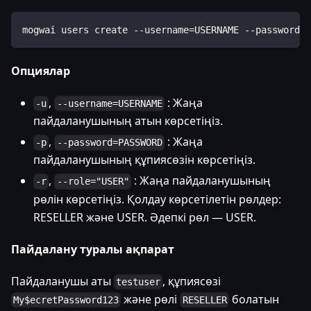
mogwai users create --username=USERNAME --password=P
Опциялар
,
: Жаңа
-u
--username=USERNAME
пайдаланушының атын көрсетіңіз.
,
: Жаңа
-p
--password=PASSWORD
пайдаланушының құпиясөзін көрсетіңіз.
,
: Жаңа пайдаланушының
-r
--role="USER"
рөлін көрсетіңіз. Қолдау көрсетілетін рөлдер:
RESELLER және USER. Әдепкі рөл — USER.
Пайдалану туралы ақпарат
Пайдаланушы аты
, құпиясөзі
testuser
және рөлі
болатын
My$ecretPassword123
RESELLER