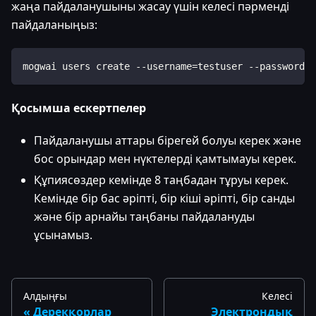
жаңа пайдаланушыны жасау үшін келесі пәрменді
пайдаланыңыз:
mogwai users create --username=testuser --password=M
Қосымша ескертпелер
Пайдаланушы аттары бірегей болуы керек және
бос орындар мен нүктелерді қамтымауы керек.
Құпиясөздер кемінде 8 таңбадан тұруы керек.
Кемінде бір бас әріпті, бір кіші әріпті, бір санды
және бір арнайы таңбаны пайдалануды
ұсынамыз.
Алдыңғы
Келесі
Дерекқорлар
Электрондық