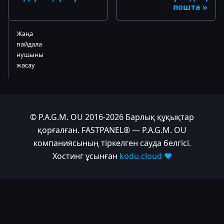
пошта
Жаңа
пайдала
нушыны
жасау
© P.A.G.M. OU 2016-2026 Барлық құқықтар
қорғалған. FASTPANEL® — P.A.G.M. OU
компаниясының тіркелген сауда белгісі.
Хостинг ұсынған
kodu.cloud ❤️