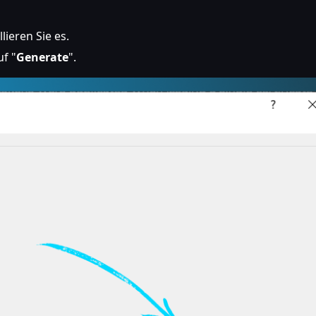
lieren Sie es.
uf "
Generate
".