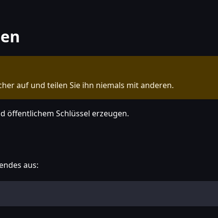
len
cher auf und teilen Sie ihn niemals mit anderen.
d öffentlichem Schlüssel erzeugen.
gendes aus: