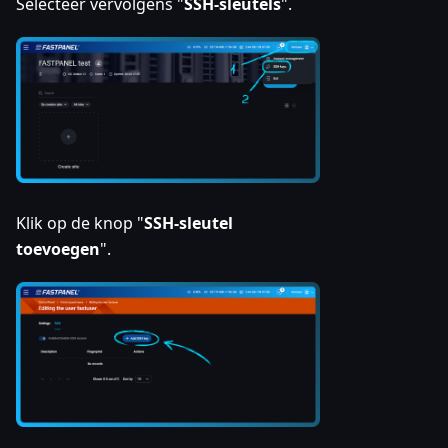
Selecteer vervolgens "
SSH-sleutels
".
Klik op de knop "
SSH-sleutel
toevoegen
".