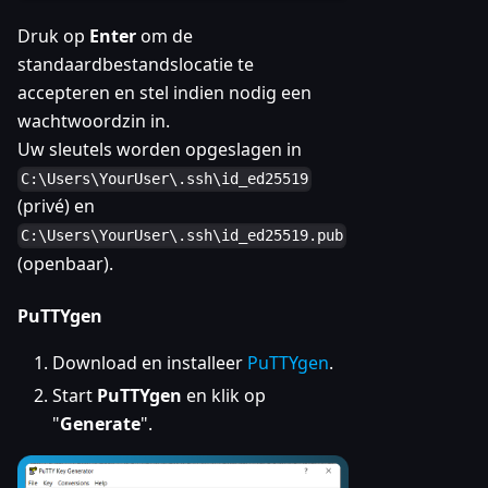
Druk op
Enter
om de
standaardbestandslocatie te
accepteren en stel indien nodig een
wachtwoordzin in.
Uw sleutels worden opgeslagen in
C:\Users\YourUser\.ssh\id_ed25519
(privé) en
C:\Users\YourUser\.ssh\id_ed25519.pub
(openbaar).
PuTTYgen
Download en installeer
PuTTYgen
.
Start
PuTTYgen
en klik op
"
Generate
".