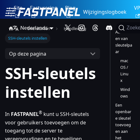
Site
Facturering
Blog
V
Wijzigingslogboek
Nederlands
Zoek
Snel starten
Handleiding
Aanmak
SSH-sleutels instellen
en van
sleutelpa
ar
Op deze pagina
mac
SSH-sleutels
OS /
Linu
x
instellen
Wind
ows
Een
openbar
®
In
FASTPANEL
kunt u SSH-sleutels
e sleutel
voor gebruikers toevoegen om de
toevoeg
toegang tot de server te
en aan
het
vereenvoudigen en te beveiligen.