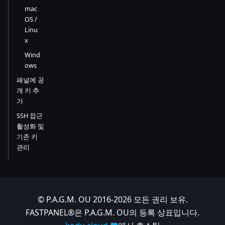
mac
OS /
Linu
x
Wind
ows
패널에 공
개 키 추
가
SSH 접근
활성화 및
기존 키
관리
© P.A.G.M. OU 2016-2026 모든 권리 보유.
FASTPANEL®은 P.A.G.M. OU의 등록 상표입니다.