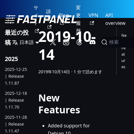
サ
変
請
イ
Blog
更
VPN
API
求
ト
履
overview
2019-10-
歴
最近の投
Ne
稿
日本語
w
検索
14
Fe
at
2025
ur
es
2025-12-25
2019年10月14日
·
1 分で読めます
| Release
1.11.87
2025-12-18
New
| Release
Features
1.11.70
2025-11-28
| Release
Added support for
1.11.47
Debian 10