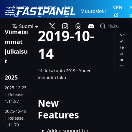
Sivusto
Laskutus
Blog
VPN
A
Muutosloki
o
Suomi
Haku
2019-10-
Viimeisi
Ne
mmät
w
14
Fe
julkaisu
at
ur
t
es
14. lokakuuta 2019
·
Yhden
2025
minuutin luku
2025-12-25
| Release
New
1.11.87
2025-12-18
Features
| Release
1.11.70
Added support for