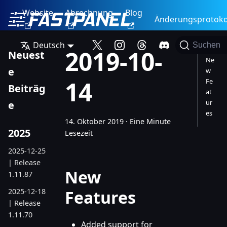
Website
Abrechnung
Blog
Änderungsprotoko
Deutsch
Suchen
2019-10-
Neuest
Ne
e
w
14
Fe
Beiträg
at
ur
e
es
14. Oktober 2019
·
Eine Minute
2025
Lesezeit
2025-12-25
| Release
New
1.11.87
2025-12-18
Features
| Release
1.11.70
Added support for