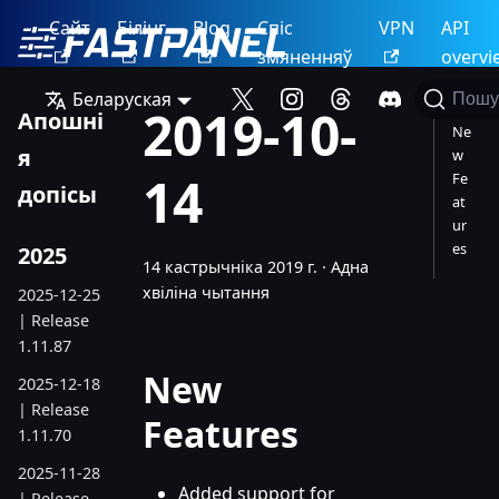
Сайт
Білінг
Blog
Спіс
VPN
API
змяненняў
overvi
Беларуская
Пошу
2019-10-
Апошні
Ne
я
w
14
Fe
допісы
at
ur
es
2025
14 кастрычніка 2019 г.
·
Адна
хвіліна чытання
2025-12-25
| Release
1.11.87
New
2025-12-18
| Release
Features
1.11.70
2025-11-28
Added support for
| Release