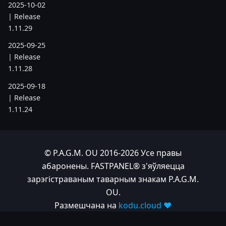
2025-10-02
| Release
1.11.29
2025-09-25
| Release
1.11.28
2025-09-18
| Release
1.11.24
2025-08-21
| Release
1.11.19
© P.A.G.M. OU 2016-2026 Усе правы
абаронены. FASTPANEL® з'яўляецца
2025-07-17
зарэгістраваным таварным знакам P.A.G.M.
| Release
1.11.6
OU.
Размешчана на
kodu.cloud ❤️
2025-05-22
| Release