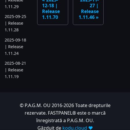
12-18 |
27 |
1.11.29
Release
Release
2025-09-25
1.11.70
1.11.46
| Release
1.11.28
2025-09-18
| Release
1.11.24
2025-08-21
| Release
1.11.19
2025-07-17
| Release
1.11.6
© P.A.G.M. OU 2016-2026 Toate drepturile
2025-05-22
rezervate. FASTPANEL® este o marcă
| Release
înregistrată a P.A.G.M. OU.
1.10.742
Găzduit de
kodu.cloud ❤️