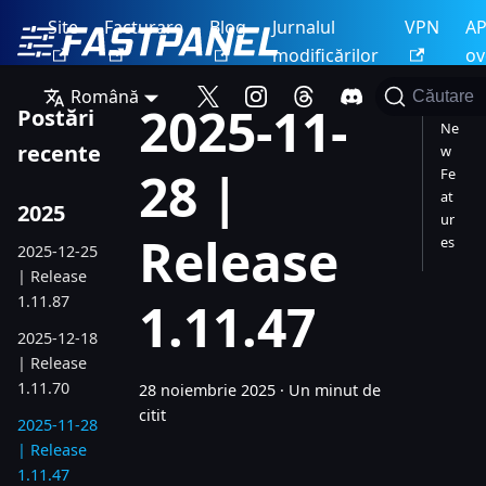
Site
Facturare
Blog
Jurnalul
VPN
AP
modificărilor
ov
Română
Căutare
2025-11-
Postări
Ne
recente
w
28 |
Fe
at
2025
ur
Release
es
2025-12-25
| Release
1.11.87
1.11.47
2025-12-18
| Release
1.11.70
28 noiembrie 2025
·
Un minut de
citit
2025-11-28
| Release
1.11.47