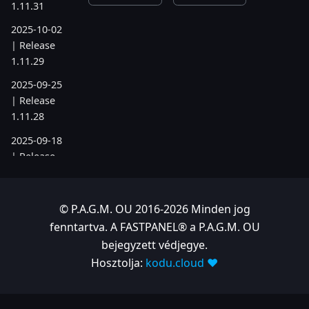
1.11.31
2025-10-02
| Release
1.11.29
2025-09-25
| Release
1.11.28
2025-09-18
| Release
1.11.24
2025-08-21
© P.A.G.M. OU 2016-2026 Minden jog
| Release
fenntartva. A FASTPANEL® a P.A.G.M. OU
1.11.19
bejegyzett védjegye.
2025-07-17
Hosztolja:
kodu.cloud ❤️
| Release
1.11.6
2025-05-22