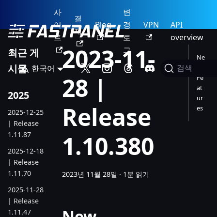
사
변
결
이
Blog
경
VPN
API
제
트
로
overview
2023-11-
그
최근 게
Ne
시물
한국어
w
검색
28 |
Fe
at
2025
ur
Release
es
2025-12-25
| Release
1.11.87
1.10.380
2025-12-18
| Release
1.11.70
2023년 11월 28일
·
1분 읽기
2025-11-28
| Release
New
1.11.47