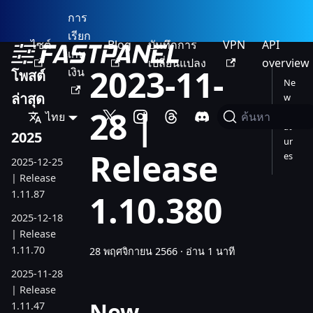
การ
เรียก
ไซต์
Blog
บันทึกการ
VPN
API
เก็บ
เปลี่ยนแปลง
overview
2023-11-
เงิน
โพสต์
Ne
ล่าสุด
w
28 |
Fe
ไทย
ค้นหา
at
2025
ur
Release
es
2025-12-25
| Release
1.11.87
1.10.380
2025-12-18
| Release
1.11.70
28 พฤศจิกายน 2566
·
อ่าน 1 นาที
2025-11-28
| Release
New
1.11.47