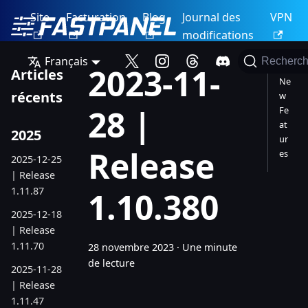
Site
Facturation
Blog
Journal des
VPN
modifications
Français
Recherch
2023-11-
Articles
Ne
récents
w
28 |
Fe
at
2025
ur
Release
es
2025-12-25
| Release
1.11.87
1.10.380
2025-12-18
| Release
1.11.70
28 novembre 2023
·
Une minute
de lecture
2025-11-28
| Release
1.11.47