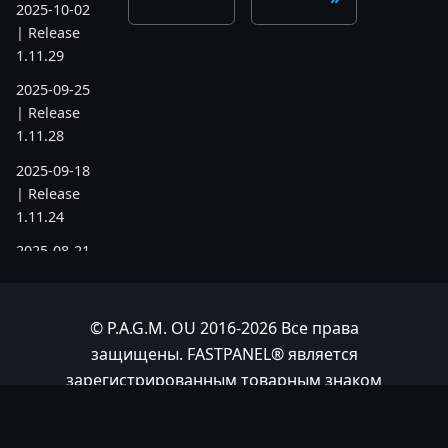
2025-10-02
| Release
1.11.29
2025-09-25
| Release
1.11.28
2025-09-18
| Release
1.11.24
2025-08-21
| Release
1.11.19
© P.A.G.M. OU 2016-2026 Все права
2025-07-17
защищены. FASTPANEL® является
| Release
1.11.6
зарегистрированным товарным знаком
P.A.G.M. OU.
2025-05-22
Хостинг предоставлен
kodu.cloud ❤️
| Release