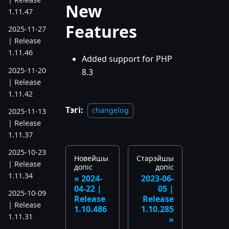
New
1.11.47
Features
2025-11-27
| Release
1.11.46
Added support for PHP
2025-11-20
8.3
| Release
1.11.42
Тэгі:
changelog
2025-11-13
| Release
1.11.37
2025-10-23
Новейшы
Старэйшы
| Release
допіс
допіс
1.11.34
2024-
2023-06-
04-22 |
05 |
2025-10-09
Release
Release
| Release
1.10.486
1.10.285
1.11.31