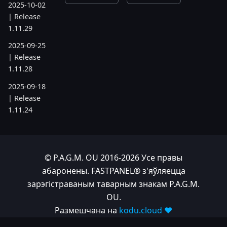
2025-10-02
| Release
1.11.29
2025-09-25
| Release
1.11.28
2025-09-18
| Release
1.11.24
2025-08-21
| Release
1.11.19
© P.A.G.M. OU 2016-2026 Усе правы
2025-07-17
абаронены. FASTPANEL® з'яўляецца
| Release
зарэгістраваным таварным знакам P.A.G.M.
1.11.6
OU.
2025-05-22
Размешчана на
kodu.cloud ❤️
| Release