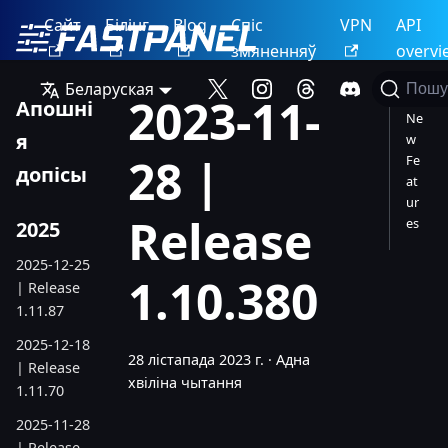
Сайт
Білінг
Blog
Спіс
VPN
API
змяненняў
overvi
Беларуская
Пошу
2023-11-
Апошні
Ne
я
w
28 |
Fe
допісы
at
ur
Release
es
2025
2025-12-25
1.10.380
| Release
1.11.87
2025-12-18
28 лістапада 2023 г.
·
Адна
| Release
хвіліна чытання
1.11.70
2025-11-28
| Release