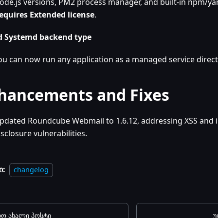
ode.js versions, PM2 process manager, and built-in npm/yar
equires Extended license
.
 Systemd backend type
ou can now run any application as a managed service direct
hancements and Fixes
pdated Roundcube Webmail to 1.6.12, addressing XSS and 
isclosure vulnerabilities.
ი:
changelog
ო ახალი პოსტი
უ