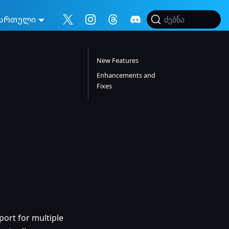
ართული
ძებნა
New Features
Enhancements and
Fixes
ort for multiple