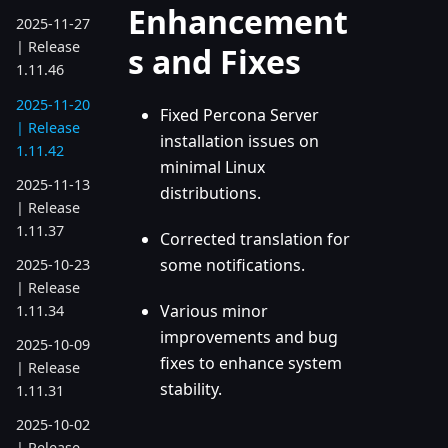
Enhancement
2025-11-27
| Release
s and Fixes
1.11.46
2025-11-20
Fixed Percona Server
| Release
installation issues on
1.11.42
minimal Linux
2025-11-13
distributions.
| Release
1.11.37
Corrected translation for
some notifications.
2025-10-23
| Release
Various minor
1.11.34
improvements and bug
2025-10-09
fixes to enhance system
| Release
stability.
1.11.31
2025-10-02
| Release