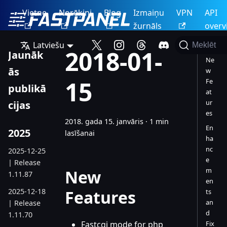
Vietne
Norēķini
Blog
Izmaiņu
VPN
API
žurnāls
overv
Latviešu
Meklēt
2018-01-
Jaunāk
Ne
ās
w
15
Fe
publikā
at
ur
cijas
es
2018. gada 15. janvāris
·
1 min
En
2025
lasīšanai
ha
nc
2025-12-25
e
| Release
m
New
1.11.87
en
2025-12-18
Features
ts
an
| Release
d
1.11.70
Fastcgi mode for php
Fix