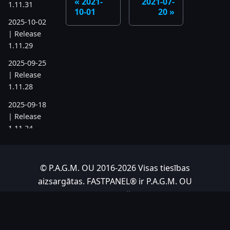
2021-
2021-07-
1.11.31
10-01
20
2025-10-02
| Release
1.11.29
2025-09-25
| Release
1.11.28
2025-09-18
| Release
1.11.24
2025-08-21
| Release
© P.A.G.M. OU 2016-2026 Visas tiesības
1.11.19
aizsargātas. FASTPANEL® ir P.A.G.M. OU
2025-07-17
reģistrēta preču zīme.
| Release
Mitināšanu nodrošina
kodu.cloud ❤️
1.11.6
2025-05-22