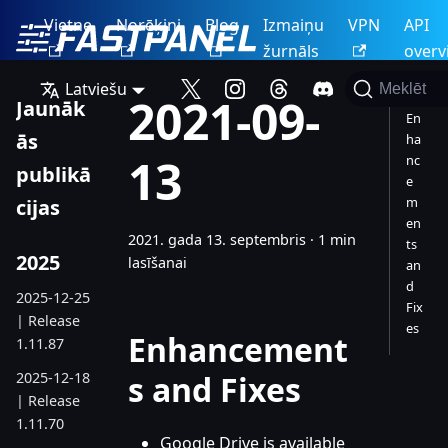
Vietne
Norēķini
Blog
Izmaiņu
VPN
API
žurnāls
overv
Latviešu
Meklēt
2021-09-
Jaunāk
En
ās
ha
13
nc
publikā
e
m
cijas
en
2021. gada 13. septembris
·
1 min
ts
2025
lasīšanai
an
d
2025-12-25
Fix
| Release
es
Enhancement
1.11.87
2025-12-18
s and Fixes
| Release
1.11.70
Google Drive is available