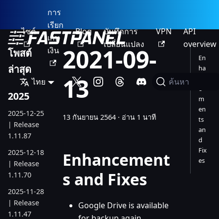
การ
เรียก
ไซต์
Blog
บันทึกการ
VPN
API
เก็บ
เปลี่ยนแปลง
overview
2021-09-
เงิน
โพสต์
En
ล่าสุด
ha
13
nc
ไทย
ค้นหา
e
2025
m
en
2025-12-25
13 กันยายน 2564
·
อ่าน 1 นาที
ts
| Release
an
1.11.87
d
Fix
2025-12-18
Enhancement
es
| Release
s and Fixes
1.11.70
2025-11-28
| Release
Google Drive is available
1.11.47
for backup again