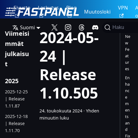
Sivusto
Laskutus
Blog
VPN
A
Muutosloki
o
Suomi
Haku
2024-05-
Viimeisi
Ne
mmät
w
24 |
Fe
julkaisu
at
ur
t
Release
es
En
2025
ha
1.10.505
nc
2025-12-25
e
| Release
m
1.11.87
en
24. toukokuuta 2024
·
Yhden
2025-12-18
ts
minuutin luku
an
| Release
d
1.11.70
Fix