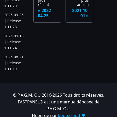
plus
plus
récent
ancien
1.11.29
2022-
2021-10-
2025-09-25
04-25
01
| Release
1.11.28
2025-09-18
| Release
1.11.24
2025-08-21
| Release
1.11.19
2025-07-17
| Release
1.11.6
© P.A.G.M. OU 2016-2026 Tous droits réservés.
2025-05-22
FASTPANEL® est une marque déposée de
| Release
P.A.G.M. OU.
1.10.742
Hébergé par
kodu.cloud ❤️