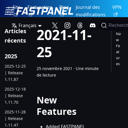
Site
Facturation
Blog
Journal des
VPN
modifications
Français
Recherch
2021-11-
Articles
Ne
récents
w
25
Fe
at
2025
ur
es
2025-12-25
25 novembre 2021
·
Une minute
| Release
de lecture
1.11.87
2025-12-18
| Release
New
1.11.70
Features
2025-11-28
| Release
1.11.47
Added FASTPANEL