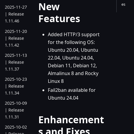
New
es
2025-11-27
| Release
Features
1.11.46
2025-11-20
Added HTTP/3 support
| Release
for the following OS:
1.11.42
Ubuntu 20.04, Ubuntu
2025-11-13
22.04, Ubuntu 24.04,
| Release
Debian 11, Debian 12,
1.11.37
Almalinux 8 and Rocky
2025-10-23
Linux 8
| Release
Fail2ban available for
1.11.34
Ubuntu 24.04
2025-10-09
| Release
Enhancement
1.11.31
2025-10-02
s and Fixes
| Release