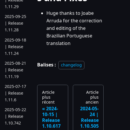
1.11.29
Huge thanks to Joabe
2025-09-25
Arruda for the correction
| Release
and editing of the
1.11.28
Brazilian Portuguese
2025-09-18
translation
| Release
1.11.24
2025-08-21
Balises :
changelog
| Release
1.11.19
2025-07-17
Article
Article
| Release
plus
plus
1.11.6
récent
ancien
2024-
2024-05-
2025-05-22
10-15 |
24 |
| Release
Release
Release
1.10.742
1.10.617
1.10.505