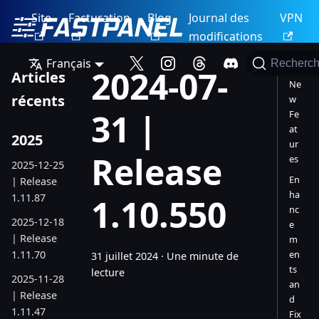
Site
Facturation
Blog
Journal des
VPN
modifications
Français
Recherch
2024-07-
Articles
Ne
récents
w
31 |
Fe
at
2025
ur
Release
es
2025-12-25
En
| Release
ha
1.11.87
1.10.550
nc
2025-12-18
e
| Release
m
1.11.70
en
31 juillet 2024
·
Une minute de
ts
lecture
2025-11-28
an
| Release
d
1.11.47
Fix