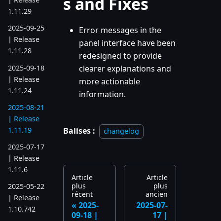
s and Fixes
1.11.29
2025-09-25
Error messages in the
| Release
panel interface have been
1.11.28
redesigned to provide
2025-09-18
clearer explanations and
| Release
more actionable
1.11.24
information.
2025-08-21
| Release
1.11.19
Balises :
changelog
2025-07-17
| Release
1.11.6
Article
Article
plus
plus
2025-05-22
récent
ancien
| Release
2025-
2025-07-
1.10.742
09-18 |
17 |