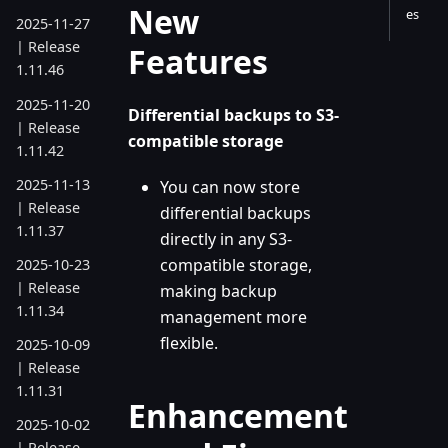
New
es
2025-11-27
| Release
Features
1.11.46
2025-11-20
Differential backups to S3-
| Release
compatible storage
1.11.42
2025-11-13
You can now store
| Release
differential backups
1.11.37
directly in any S3-
compatible storage,
2025-10-23
| Release
making backup
1.11.34
management more
flexible.
2025-10-09
| Release
1.11.31
Enhancement
2025-10-02
| Release