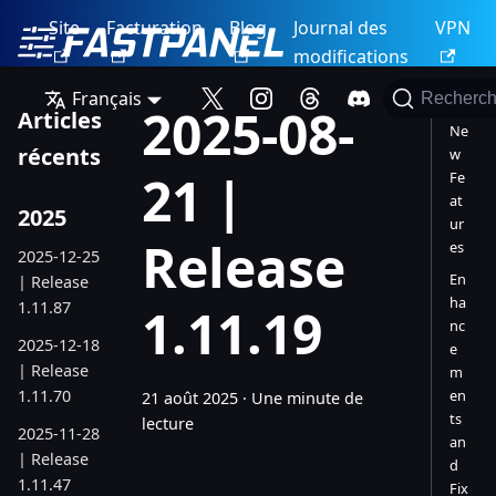
Site
Facturation
Blog
Journal des
VPN
modifications
Français
Recherch
2025-08-
Articles
Ne
récents
w
21 |
Fe
at
2025
ur
Release
es
2025-12-25
En
| Release
ha
1.11.87
1.11.19
nc
2025-12-18
e
| Release
m
1.11.70
en
21 août 2025
·
Une minute de
ts
lecture
2025-11-28
an
| Release
d
1.11.47
Fix