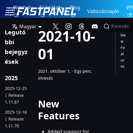
Webhely
Számlázás
Blog
VP
Változásnapló
Magyar
Keresés
2021-10-
Legutó
Ne
bbi
w
01
Fe
bejegyz
at
ur
ések
es
2021. október 1.
·
Egy perc
2025
olvasás
2025-12-25
| Release
New
1.11.87
2025-12-18
Features
| Release
1.11.70
Added support for