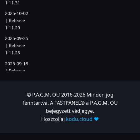
1.11.31
2025-10-02
| Release
1.11.29
2025-09-25
| Release
1.11.28
2025-09-18
| Release
1.11.24
2025-08-21
© P.A.G.M. OU 2016-2026 Minden jog
| Release
fenntartva. A FASTPANEL® a P.A.G.M. OU
1.11.19
bejegyzett védjegye.
2025-07-17
Hosztolja:
kodu.cloud ❤️
| Release
1.11.6
2025-05-22