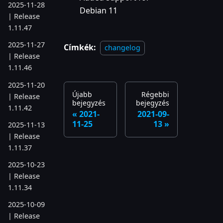
2025-11-28
Debian 11
| Release
1.11.47
2025-11-27
Címkék:
changelog
| Release
1.11.46
2025-11-20
Újabb
Régebbi
| Release
bejegyzés
bejegyzés
1.11.42
2021-
2021-09-
11-25
13
2025-11-13
| Release
1.11.37
2025-10-23
| Release
1.11.34
2025-10-09
| Release