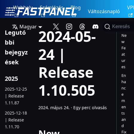
Webhely
Számlázás
Blog
VP
Változásnapló
Magyar
Keresés
2024-05-
Legutó
Ne
bbi
w
24 |
Fe
bejegyz
at
ur
ések
Release
es
En
2025
ha
1.10.505
nc
2025-12-25
e
| Release
m
1.11.87
en
2024. május 24.
·
Egy perc olvasás
2025-12-18
ts
an
| Release
d
1.11.70
New
Fix