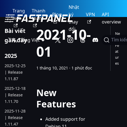
Nhật
Trang
Thanh
Blog
ký
VPN
API
web
toán
thay
overview
2021-10-
đổi
Bài viết
Ne
gần đây
Tiếng Việt
w
Tìm ki
01
Fe
at
2025
ur
es
2025-12-25
1 tháng 10, 2021
·
1 phút đọc
| Release
1.11.87
2025-12-18
New
| Release
Features
1.11.70
2025-11-28
| Release
Added support for
1.11.47
Debian 11