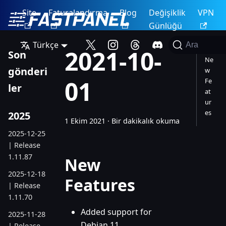
Site
Faturalandırma
Blog
Değişiklik
VPN
Günlüğü
Türkçe
Ara
2021-10-
Son
Ne
gönderi
w
01
Fe
ler
at
ur
es
2025
1 Ekim 2021
·
Bir dakikalık okuma
2025-12-25
| Release
1.11.87
New
2025-12-18
Features
| Release
1.11.70
Added support for
2025-11-28
Debian 11
| Release