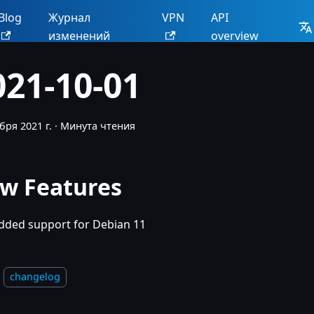
Blog
Журнал
VPN
API
изменений
overview
021-10-01
бря 2021 г.
·
Минута чтения
w Features
dded support for Debian 11
changelog