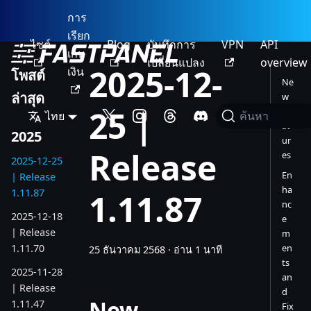
การ
เรียก
ไซต์
Blog
บันทึกการ
VPN
API
เก็บ
เปลี่ยนแปลง
overview
2025-12-
เงิน
โพสต์
Ne
ล่าสุด
w
25 |
Fe
ไทย
ค้นหา
at
2025
ur
Release
es
2025-12-25
En
| Release
ha
1.11.87
1.11.87
nc
2025-12-18
e
| Release
m
1.11.70
en
25 ธันวาคม 2568
·
อ่าน 1 นาที
ts
2025-11-28
an
| Release
d
New
1.11.47
Fix