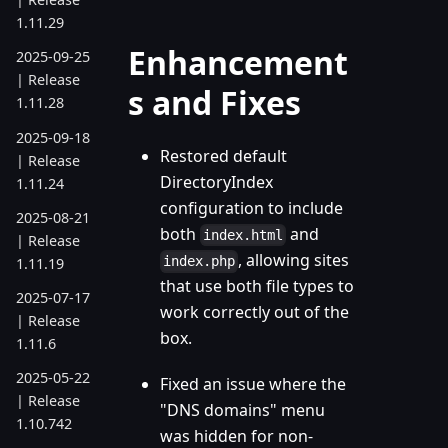
1.11.29
Enhancement
2025-09-25
| Release
s and Fixes
1.11.28
2025-09-18
Restored default
| Release
DirectoryIndex
1.11.24
configuration to include
2025-08-21
both
and
index.html
| Release
, allowing sites
index.php
1.11.19
that use both file types to
2025-07-17
work correctly out of the
| Release
box.
1.11.6
2025-05-22
Fixed an issue where the
| Release
"DNS domains" menu
1.10.742
was hidden for non-