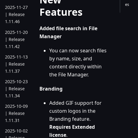
es
2025-11-27
Features
| Release
1.11.46
Added file search in File
2025-11-20
Manager
| Release
1.11.42
You can now search files
2025-11-13
by name, size, and
| Release
content directly within
1.11.37
the File Manager.
2025-10-23
Branding
| Release
1.11.34
Added GIF support for
2025-10-09
custom logos in the
| Release
Branding feature.
1.11.31
Requires Extended
2025-10-02
license
.
| Release