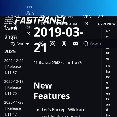
การ
เรียก
ไซต์
Blog
บันทึกการ
VPN
API
เก็บ
เปลี่ยนแปลง
overview
2019-03-
เงิน
โพสต์
Ne
ล่าสุด
w
21
Fe
ไทย
ค้นหา
at
2025
ur
es
2025-12-25
21 มีนาคม 2562
·
อ่าน 1 นาที
En
| Release
ha
1.11.87
nc
2025-12-18
New
e
| Release
m
Features
1.11.70
en
ts
2025-11-28
an
| Release
Let's Encrypt Wildcard
d
1.11.47
Fix
certificates support