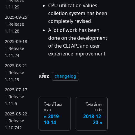
CPU utilization values
1.11.29
colletion system has been
2025-09-25
completely revised
| Release
A lot of work has been
1.11.28
done on the development
2025-09-18
of the CLI API and user
| Release
experience improvement
1.11.24
2025-08-21
| Release
แท็ก:
changelog
1.11.19
2025-07-17
| Release
1.11.6
โพสต์ใหม่
โพสต์เก่า
กว่า
กว่า
2025-05-22
2019-
2018-12-
| Release
10-14
20
1.10.742