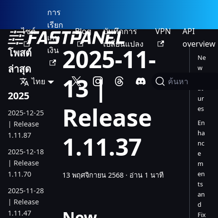
การ
เรียก
ไซต์
Blog
บันทึกการ
VPN
API
เก็บ
เปลี่ยนแปลง
overview
2025-11-
เงิน
โพสต์
Ne
ล่าสุด
w
13 |
Fe
ไทย
ค้นหา
at
2025
ur
Release
es
2025-12-25
En
| Release
ha
1.11.87
1.11.37
nc
2025-12-18
e
| Release
m
1.11.70
en
13 พฤศจิกายน 2568
·
อ่าน 1 นาที
ts
2025-11-28
an
| Release
d
New
1.11.47
Fix