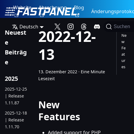
Website
Abrechnung
Blog
Änderungsprotoko
Deutsch
Suchen
2022-12-
Neuest
Ne
e
w
13
Fe
Beiträg
at
ur
e
es
13. Dezember 2022
·
Eine Minute
2025
Lesezeit
2025-12-25
| Release
New
1.11.87
2025-12-18
Features
| Release
1.11.70
Added support for PHP