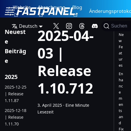
Website
Abrechnung
Blog
Änderungsprotoko
Deutsch
Suchen
2025-04-
Neuest
Ne
e
w
03 |
Fe
Beiträg
at
ur
e
Release
es
En
2025
ha
1.10.712
nc
2025-12-25
e
| Release
m
1.11.87
en
3. April 2025
·
Eine Minute
2025-12-18
ts
Lesezeit
an
| Release
d
1.11.70
Fix