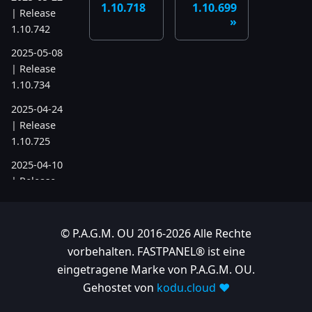
1.10.718
1.10.699
| Release
1.10.742
2025-05-08
| Release
1.10.734
2025-04-24
| Release
1.10.725
2025-04-10
| Release
1.10.718
2025-04-03
© P.A.G.M. OU 2016-2026 Alle Rechte
| Release
vorbehalten. FASTPANEL® ist eine
1.10.712
eingetragene Marke von P.A.G.M. OU.
2025-03-12
Gehostet von
kodu.cloud ❤️
| Release
1.10.699