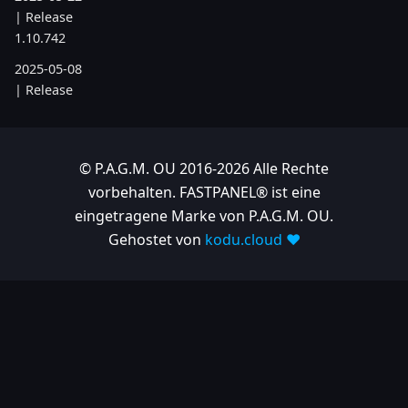
| Release
1.10.742
2025-05-08
| Release
1.10.734
2025-04-24
| Release
© P.A.G.M. OU 2016-2026 Alle Rechte
1.10.725
vorbehalten. FASTPANEL® ist eine
eingetragene Marke von P.A.G.M. OU.
2025-04-10
| Release
Gehostet von
kodu.cloud ❤️
1.10.718
2025-04-03
| Release
1.10.712
2025-03-12
| Release
1.10.699