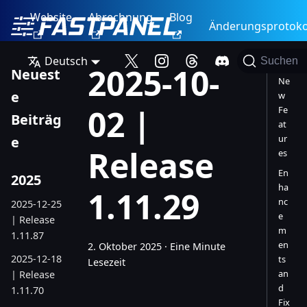
Website
Abrechnung
Blog
Änderungsprotoko
Deutsch
Suchen
2025-10-
Neuest
Ne
e
w
02 |
Fe
Beiträg
at
ur
e
Release
es
En
2025
ha
1.11.29
nc
2025-12-25
e
| Release
m
1.11.87
en
2. Oktober 2025
·
Eine Minute
2025-12-18
ts
Lesezeit
an
| Release
d
1.11.70
Fix