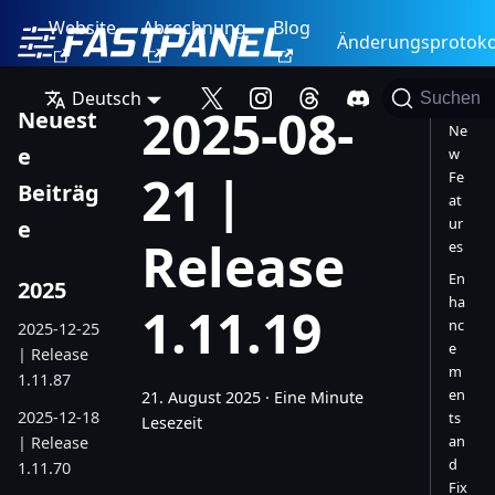
Website
Abrechnung
Blog
Änderungsprotoko
Deutsch
Suchen
2025-08-
Neuest
Ne
e
w
21 |
Fe
Beiträg
at
ur
e
Release
es
En
2025
ha
1.11.19
nc
2025-12-25
e
| Release
m
1.11.87
en
21. August 2025
·
Eine Minute
2025-12-18
ts
Lesezeit
an
| Release
d
1.11.70
Fix