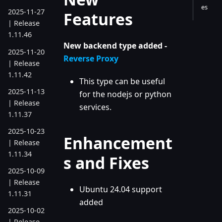
es
2025-11-27
Features
| Release
1.11.46
New backend type added -
2025-11-20
Reverse Proxy
| Release
1.11.42
This type can be useful
2025-11-13
for the nodejs or python
| Release
services.
1.11.37
2025-10-23
Enhancement
| Release
1.11.34
s and Fixes
2025-10-09
| Release
Ubuntu 24.04 support
1.11.31
added
2025-10-02
| Release