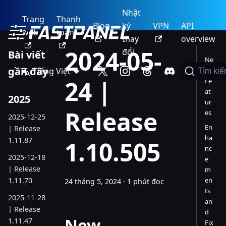
Nhật
Trang
Thanh
Blog
ký
VPN
API
web
toán
thay
overview
2024-05-
đổi
Bài viết
Ne
gần đây
Tiếng Việt
w
Tìm ki
24 |
Fe
at
2025
ur
Release
es
2025-12-25
En
| Release
ha
1.11.87
1.10.505
nc
2025-12-18
e
| Release
m
1.11.70
en
24 tháng 5, 2024
·
1 phút đọc
ts
2025-11-28
an
| Release
d
New
1.11.47
Fix