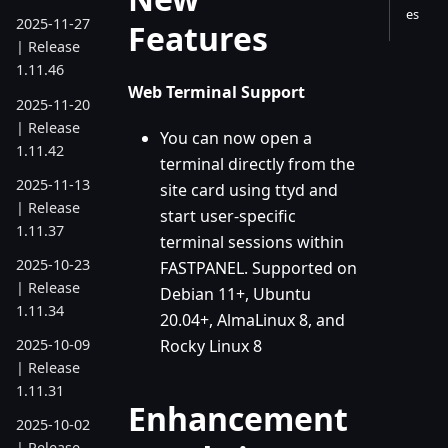
es
2025-11-27
Features
| Release
1.11.46
Web Terminal Support
2025-11-20
| Release
You can now open a
1.11.42
terminal directly from the
2025-11-13
site card using ttyd and
| Release
start user-specific
1.11.37
terminal sessions within
2025-10-23
FASTPANEL. Supported on
| Release
Debian 11+, Ubuntu
1.11.34
20.04+, AlmaLinux 8, and
Rocky Linux 8
2025-10-09
| Release
1.11.31
Enhancement
2025-10-02
| Release