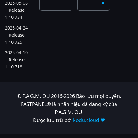
2025-05-08
| Release
1.10.734
2025-04-24
| Release
1.10.725
2025-04-10
| Release
1.10.718
2025-04-03
| Release
1.10.712
© P.A.G.M. OU 2016-2026 Bảo lưu mọi quyền.
2025-03-12
FASTPANEL® là nhãn hiệu đã đăng ký của
| Release
P.A.G.M. OU.
1.10.699
Được lưu trữ bởi
kodu.cloud ❤️
2025-03-06
| Release