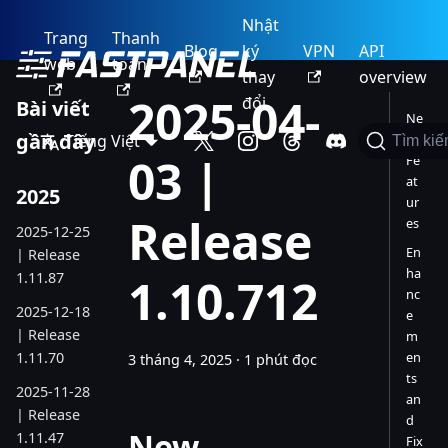
Nhật
Trang
Thanh
Blog
ký
VPN
API
web
toán
thay
overview
2025-04-
đổi
Bài viết
Ne
gần đây
Tiếng Việt
w
Tìm ki
03 |
Fe
at
2025
ur
Release
es
2025-12-25
En
| Release
ha
1.11.87
1.10.712
nc
2025-12-18
e
| Release
m
1.11.70
en
3 tháng 4, 2025
·
1 phút đọc
ts
2025-11-28
an
| Release
d
New
1.11.47
Fix